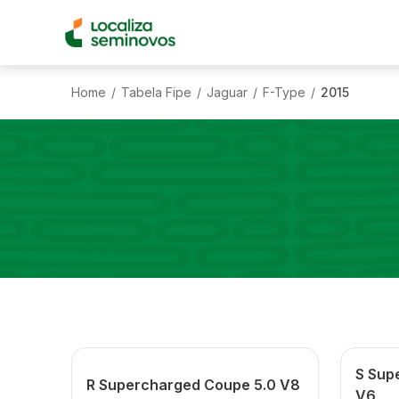
Home
Tabela Fipe
Jaguar
F-Type
2015
/
/
/
/
S Sup
R Supercharged Coupe 5.0 V8
V6