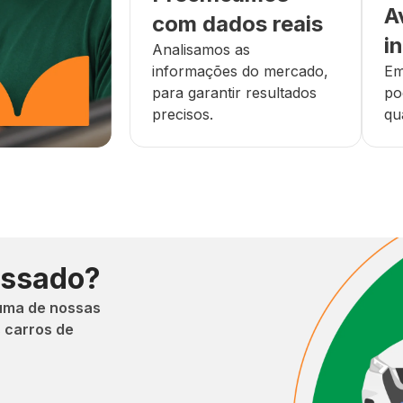
A
com dados reais
i
Analisamos as
informações do mercado,
Em
para garantir resultados
po
precisos.
qu
essado?
uma de nossas
 carros de