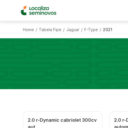
Home
Tabela Fipe
Jaguar
F-Type
2021
/
/
/
/
2.0 r-Dynamic cabriolet 300cv
2.0 r
aut
autom