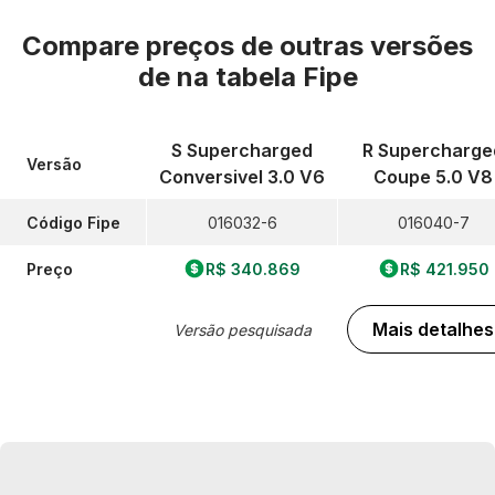
Compare preços de outras versões
de
na tabela Fipe
S Supercharged
R Supercharge
Versão
Conversivel 3.0 V6
Coupe 5.0 V8
Código Fipe
016032-6
016040-7
Preço
R$ 340.869
R$ 421.950
Mais detalhes
Versão pesquisada