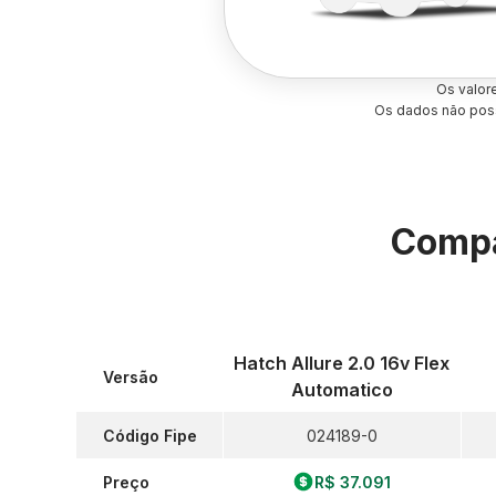
Os valor
Os dados não poss
Compa
Hatch Allure 2.0 16v Flex
Versão
Automatico
Código Fipe
024189-0
Preço
R$ 37.091