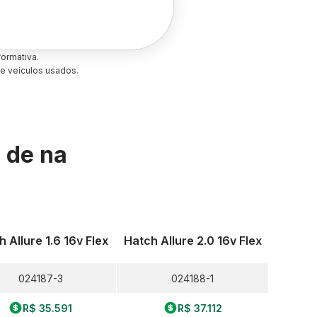
ormativa.
e veículos usados.
s de
na
 Allure 1.6 16v Flex
Hatch Allure 2.0 16v Flex
024187-3
024188-1
R$ 35.591
R$ 37.112