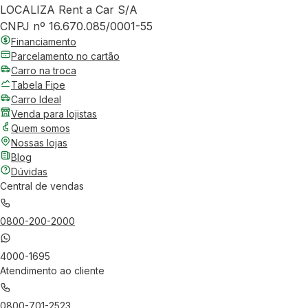
LOCALIZA Rent a Car S/A
CNPJ nº 16.670.085/0001-55
Financiamento
Parcelamento no cartão
Carro na troca
Tabela Fipe
Carro Ideal
Venda para lojistas
Quem somos
Nossas lojas
Blog
Dúvidas
Central de vendas
0800-200-2000
4000-1695
Atendimento ao cliente
0800-701-2523