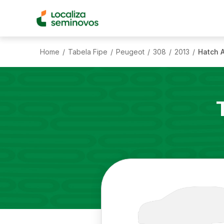
Home
Tabela Fipe
Peugeot
308
2013
Hatch A
/
/
/
/
/