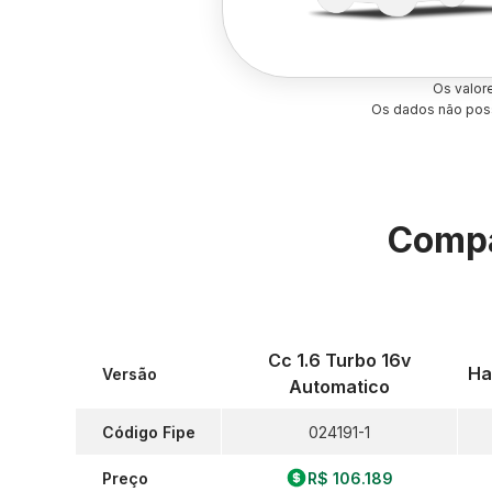
Os valor
Os dados não poss
Compa
Cc 1.6 Turbo 16v
Ha
Versão
Automatico
Código Fipe
024191-1
Preço
R$ 106.189