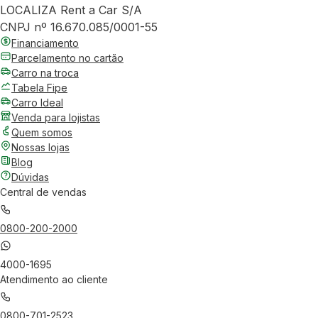
LOCALIZA Rent a Car S/A
CNPJ nº 16.670.085/0001-55
Financiamento
Parcelamento no cartão
Carro na troca
Tabela Fipe
Carro Ideal
Venda para lojistas
Quem somos
Nossas lojas
Blog
Dúvidas
Central de vendas
0800-200-2000
4000-1695
Atendimento ao cliente
0800-701-2523