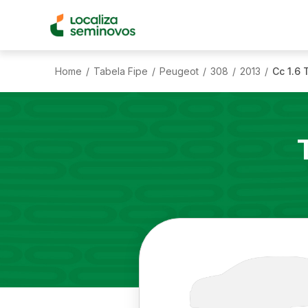
Home
Tabela Fipe
Peugeot
308
2013
Cc 1.6 
/
/
/
/
/