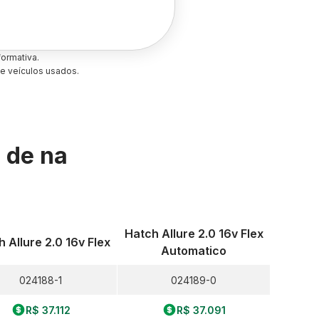
ormativa.
e veículos usados.
s de
na
Hatch Allure 2.0 16v Flex
 Allure 2.0 16v Flex
Automatico
024188-1
024189-0
R$ 37.112
R$ 37.091