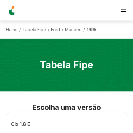
Home
Tabela Fipe
Ford
Mondeo
1995
/
/
/
/
Tabela Fipe
Escolha uma versão
Clx 1.8 E