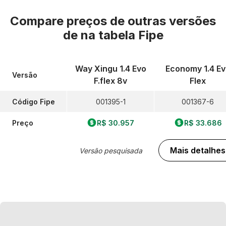
Compare preços de outras versões
de
na tabela Fipe
Way Xingu 1.4 Evo
Economy 1.4 Ev
Versão
F.flex 8v
Flex
Código Fipe
001395-1
001367-6
Preço
R$ 30.957
R$ 33.686
Mais detalhes
Versão pesquisada