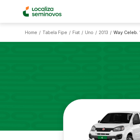
Home
Tabela Fipe
Fiat
Uno
2013
Way Celeb. 1
/
/
/
/
/