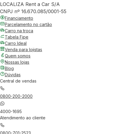
LOCALIZA Rent a Car S/A
CNPJ nº 16.670.085/0001-55
Financiamento
Parcelamento no cartão
Carro na troca
Tabela Fipe
Carro Ideal
Venda para lojistas
Quem somos
Nossas lojas
Blog
Dúvidas
Central de vendas
0800-200-2000
4000-1695
Atendimento ao cliente
0800-701-2523