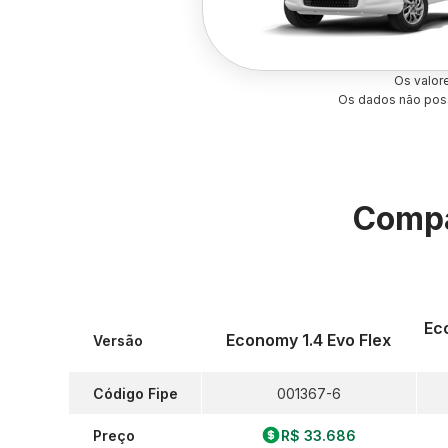
Os valor
Os dados não poss
Compa
Ec
Economy 1.4 Evo Flex
Versão
Código Fipe
001367-6
Preço
R$ 33.686