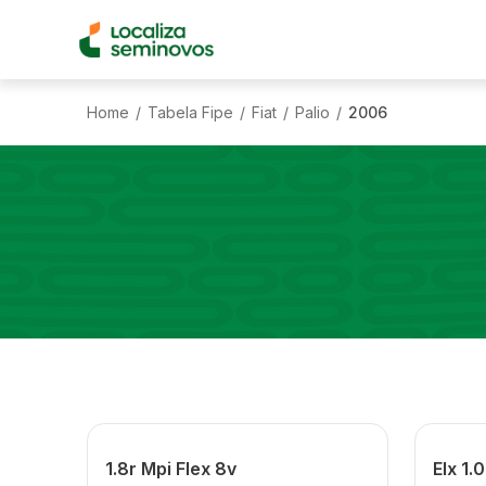
Home
Tabela Fipe
Fiat
Palio
2006
/
/
/
/
1.8r Mpi Flex 8v
Elx 1.