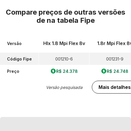
Compare preços de outras versões
de
na tabela Fipe
Hlx 1.8 Mpi Flex 8v
1.8r Mpi Flex 8
Versão
Código Fipe
001210-6
001231-9
Preço
R$ 24.378
R$ 24.748
Mais detalhes
Versão pesquisada