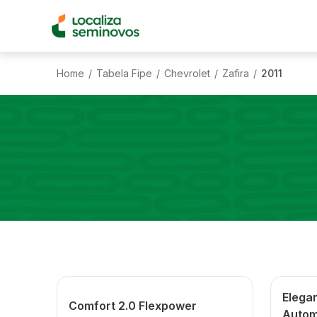
Home
Tabela Fipe
Chevrolet
Zafira
2011
/
/
/
/
Elega
Comfort 2.0 Flexpower
Autom