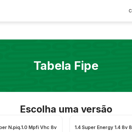
C
Tabela Fipe
Escolha uma versão
per N.piq.1.0 Mpfi Vhc 8v
1.4 Super Energy 1.4 8v 