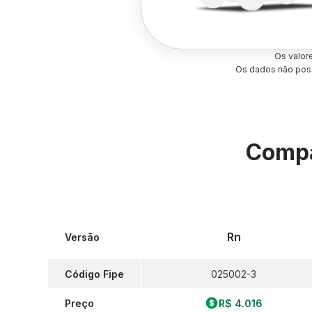
Os valor
Os dados não poss
Compa
Rn
Versão
Código Fipe
025002-3
Preço
R$ 4.016