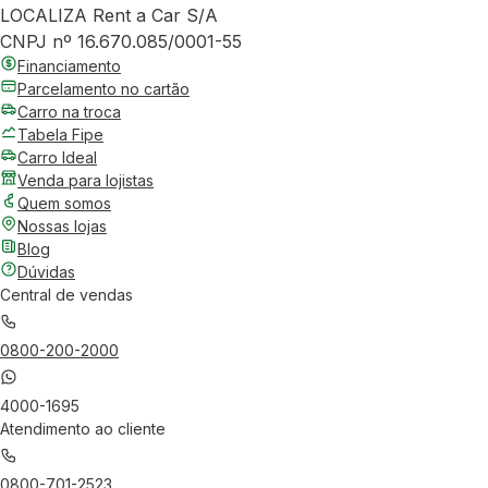
LOCALIZA Rent a Car S/A
CNPJ nº 16.670.085/0001-55
Financiamento
Parcelamento no cartão
Carro na troca
Tabela Fipe
Carro Ideal
Venda para lojistas
Quem somos
Nossas lojas
Blog
Dúvidas
Central de vendas
0800-200-2000
4000-1695
Atendimento ao cliente
0800-701-2523