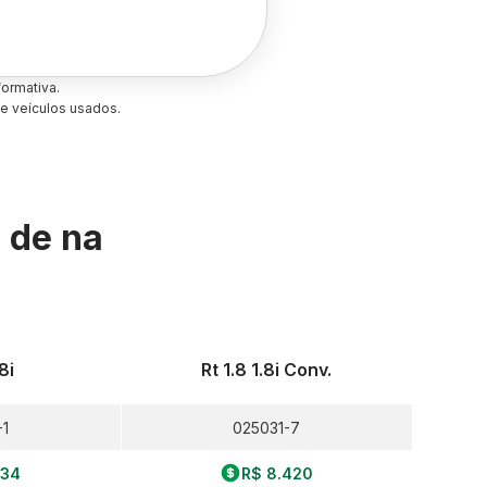
ormativa.
e veículos usados.
s de
na
8i
Rt 1.8 1.8i Conv.
1
025031-7
934
R$ 8.420