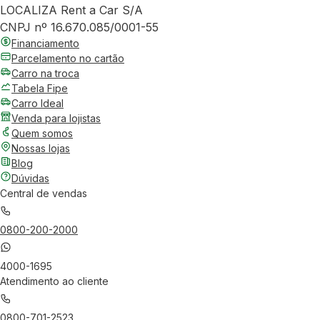
LOCALIZA Rent a Car S/A
CNPJ nº 16.670.085/0001-55
Financiamento
Parcelamento no cartão
Carro na troca
Tabela Fipe
Carro Ideal
Venda para lojistas
Quem somos
Nossas lojas
Blog
Dúvidas
Central de vendas
0800-200-2000
4000-1695
Atendimento ao cliente
0800-701-2523