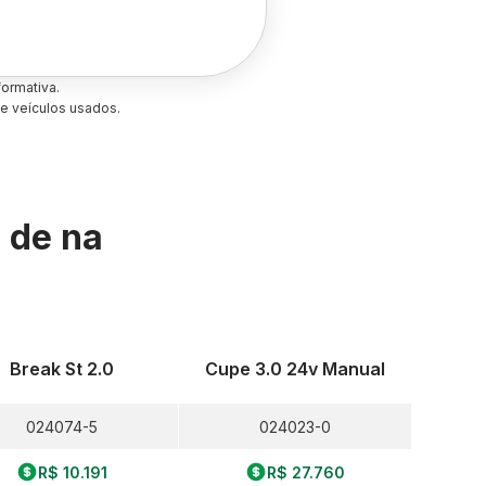
ormativa.
e veículos usados.
s de
na
Break St 2.0
Cupe 3.0 24v Manual
024074-5
024023-0
R$ 10.191
R$ 27.760