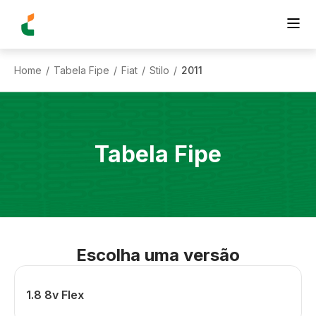
Home
Tabela Fipe
Fiat
Stilo
2011
/
/
/
/
Tabela Fipe
Escolha uma versão
1.8 8v Flex