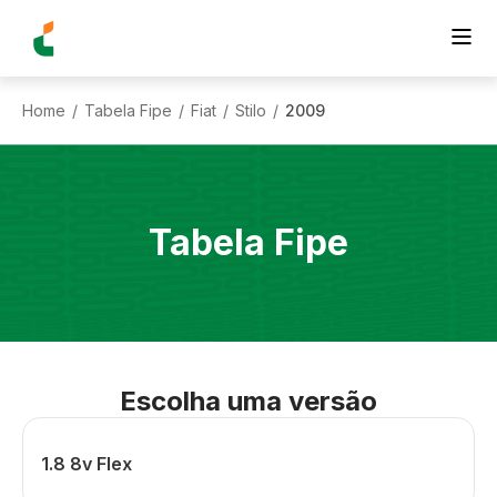
Home
Tabela Fipe
Fiat
Stilo
2009
/
/
/
/
Tabela Fipe
Escolha uma versão
1.8 8v Flex