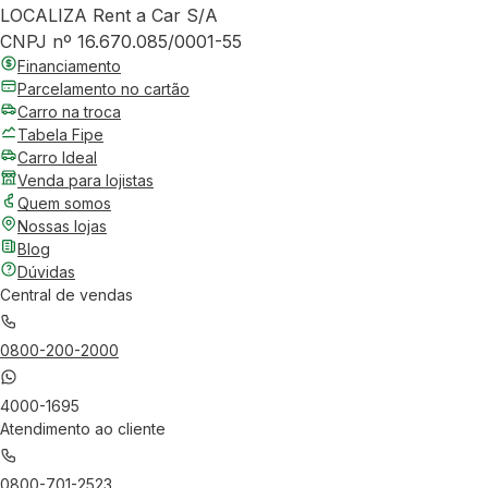
LOCALIZA Rent a Car S/A
CNPJ nº 16.670.085/0001-55
Financiamento
Parcelamento no cartão
Carro na troca
Tabela Fipe
Carro Ideal
Venda para lojistas
Quem somos
Nossas lojas
Blog
Dúvidas
Central de vendas
0800-200-2000
4000-1695
Atendimento ao cliente
0800-701-2523