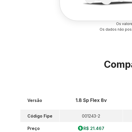
Os valor
Os dados não poss
Compa
1.8 Sp Flex 8v
Versão
Código Fipe
001243-2
Preço
R$ 21.467