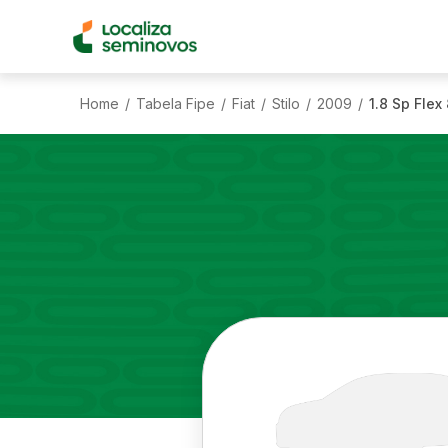
Home
Tabela Fipe
Fiat
Stilo
2009
1.8 Sp Flex
/
/
/
/
/