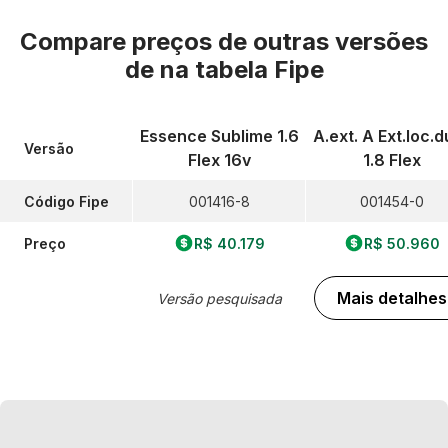
Compare preços de outras versões
de
na tabela Fipe
Essence Sublime 1.6
A.ext. A Ext.loc.d
Versão
Flex 16v
1.8 Flex
Código Fipe
001416-8
001454-0
Preço
R$ 40.179
R$ 50.960
Mais detalhes
Versão pesquisada