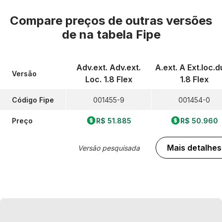
Compare preços de outras versões
de
na tabela Fipe
Adv.ext. Adv.ext.
A.ext. A Ext.loc.d
Versão
Loc. 1.8 Flex
1.8 Flex
Código Fipe
001455-9
001454-0
Preço
R$ 51.885
R$ 50.960
Mais detalhes
Versão pesquisada