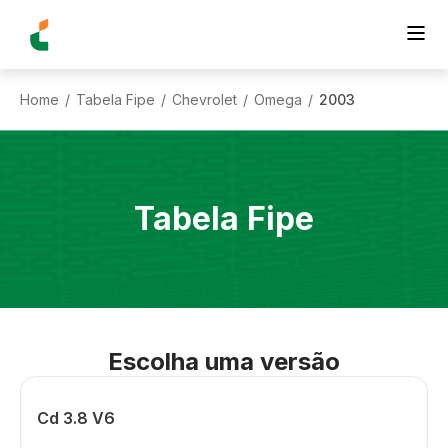
Home
Tabela Fipe
Chevrolet
Omega
2003
/
/
/
/
Tabela Fipe
Escolha uma versão
Cd 3.8 V6