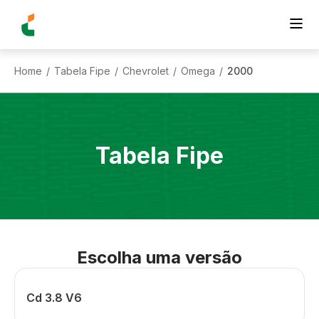
Home
Tabela Fipe
Chevrolet
Omega
2000
/
/
/
/
Tabela Fipe
Escolha uma versão
Cd 3.8 V6