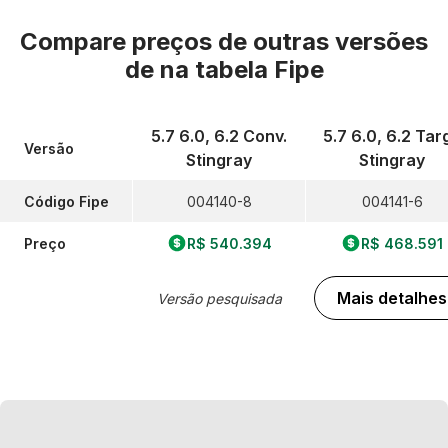
Compare preços de outras versões
de
na tabela Fipe
5.7 6.0, 6.2 Conv.
5.7 6.0, 6.2 Tar
Versão
Stingray
Stingray
Código Fipe
004140-8
004141-6
Preço
R$ 540.394
R$ 468.591
Mais detalhes
Versão pesquisada