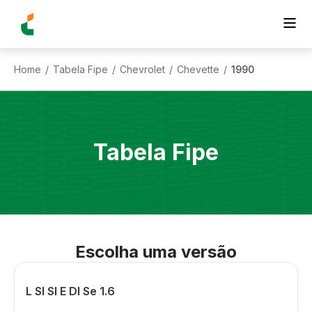
Home
Tabela Fipe
Chevrolet
Chevette
1990
/
/
/
/
Tabela Fipe
Escolha uma versão
L Sl Sl E Dl Se 1.6