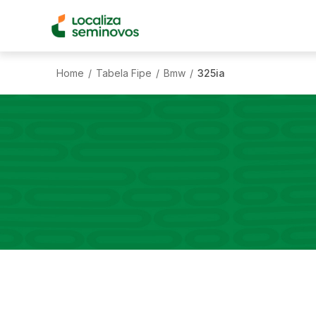
Home
Tabela Fipe
Bmw
325ia
/
/
/