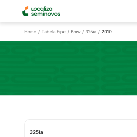
Home
Tabela Fipe
Bmw
325ia
2010
/
/
/
/
325ia