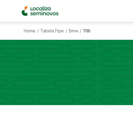
Home
Tabela Fipe
Bmw
118i
/
/
/