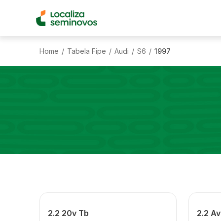
Home
Tabela Fipe
Audi
S6
1997
/
/
/
/
2.2 20v Tb
2.2 A