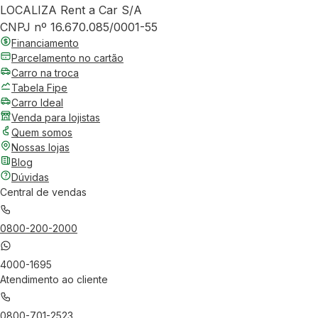
LOCALIZA Rent a Car S/A
CNPJ nº 16.670.085/0001-55
Financiamento
Parcelamento no cartão
Carro na troca
Tabela Fipe
Carro Ideal
Venda para lojistas
Quem somos
Nossas lojas
Blog
Dúvidas
Central de vendas
0800-200-2000
4000-1695
Atendimento ao cliente
0800-701-2523