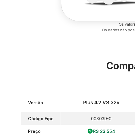
Os valor
Os dados não poss
Compa
Plus 4.2 V8 32v
Versão
Código Fipe
008039-0
Preço
R$ 23.554