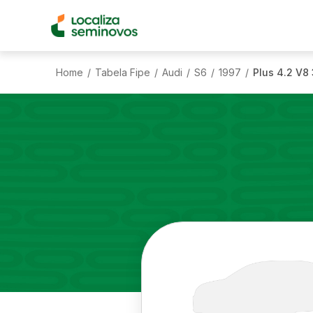
Home
Tabela Fipe
Audi
S6
1997
Plus 4.2 V8
/
/
/
/
/