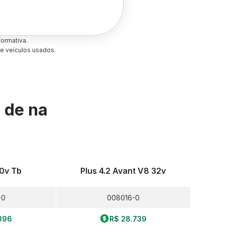
ormativa.
e veículos usados.
s de
na
20v Tb
Plus 4.2 Avant V8 32v
-0
008016-0
396
R$ 28.739