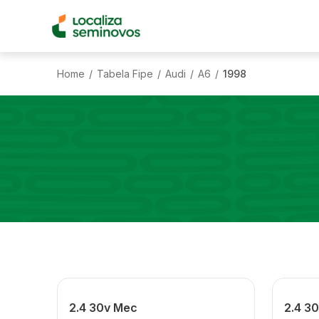
Home
Tabela Fipe
Audi
A6
1998
/
/
/
/
2.4 30v Mec
2.4 30