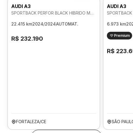
AUDI A3
AUDI A3
SPORTBACK PERFOR BLACK HIBRIDO MHEV 2.0 AUTOMATICO
22.415 km
2024/2024
AUTOMAT.
6.973 km
20
Premium
R$ 232.190
R$ 223.
FORTALEZA/CE
SÃO PAUL