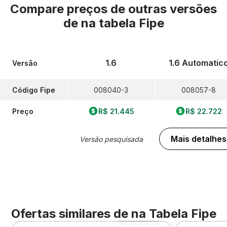
Compare preços de outras versões
de
na tabela Fipe
1.6
1.6 Automatic
Versão
Código Fipe
008040-3
008057-8
Preço
R$ 21.445
R$ 22.722
Mais detalhes
Versão pesquisada
Ofertas similares de
na Tabela Fipe
Foto 360º