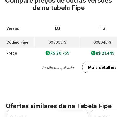
Compare preços de outras versões
de
na tabela Fipe
1.8
1.6
Versão
Código Fipe
008005-5
008040-3
Preço
R$ 20.755
R$ 21.445
Mais detalhes
Versão pesquisada
Ofertas similares de
na Tabela Fipe
Foto 360º