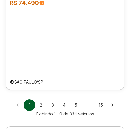
R$ 74.490
SÃO PAULO/SP
1
2
3
4
5
…
15
Exibindo
1 - 0
de
334
veículos