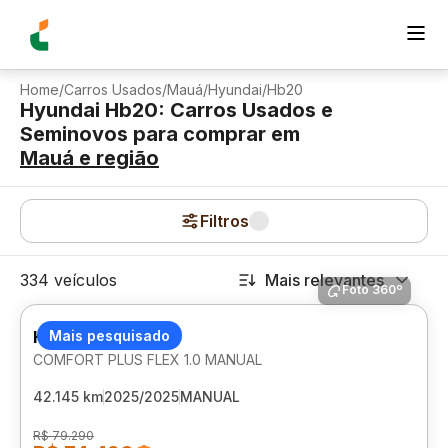
Home
/
Carros Usados
/
Mauá
/
Hyundai
/
Hb20
Hyundai Hb20: Carros Usados e
Seminovos para comprar
em
Mauá
e região
Filtros
334 veículos
Mais relevantes
Foto 360º
HYUNDAI HB20
Mais pesquisado
COMFORT PLUS FLEX 1.0 MANUAL
42.145 km
2025/2025
MANUAL
R$ 79.290