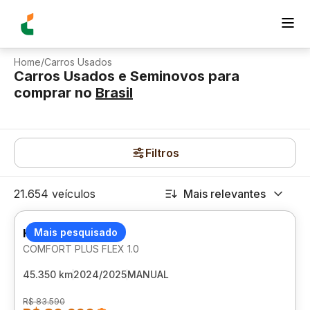
Home
/
Carros Usados
Carros Usados e Seminovos para
comprar
no
Brasil
Filtros
21.654 veículos
Mais relevantes
HYUNDAI HB20S
Mais pesquisado
COMFORT PLUS FLEX 1.0
45.350 km
2024/2025
MANUAL
R$ 83.590