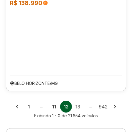
R$ 138.990
BELO HORIZONTE/MG
1
…
11
12
13
…
942
Exibindo
1 - 0
de
21.654
veículos