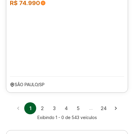
R$ 74.990
SÃO PAULO/SP
1
2
3
4
5
…
24
Exibindo
1 - 0
de
543
veículos