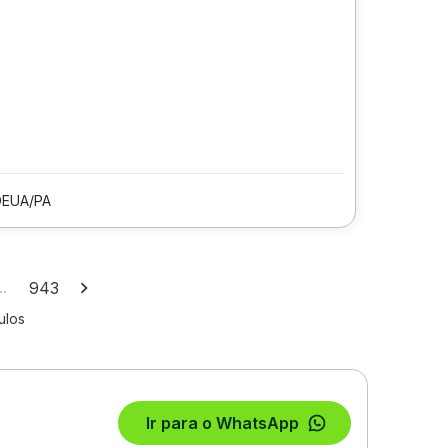
DEUA/PA
…
943
ulos
Ir para o WhatsApp