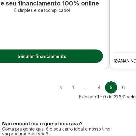
le seu financiamento 100% online
É simples e descomplicado!
Simular financiamento
ANANIN
1
…
4
5
6
Exibindo
1 - 0
de
21.681
veíc
Não encontrou o que procurava?
Conta pra gente qual é o seu carro ideal e nosso time
vai procurar para você.