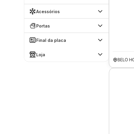
Acessórios
Portas
Final da placa
Loja
BELO H