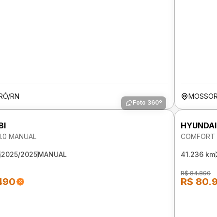
RÓ/RN
MOSSOR
Foto 360º
BI
HYUNDAI
 1.0 MANUAL
COMFORT P
m
2025/2025
MANUAL
41.236 km
R$ 84.890
490
R$ 80.