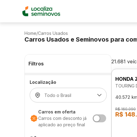
Home
/
Carros Usados
Carros Usados e Seminovos para co
21.681 veí
Filtros
HONDA 
Localização
TOURING 
40.572 k
R$ 160.090
Carros em oferta
R$ 148
Carros com desconto já
aplicado ao preço final