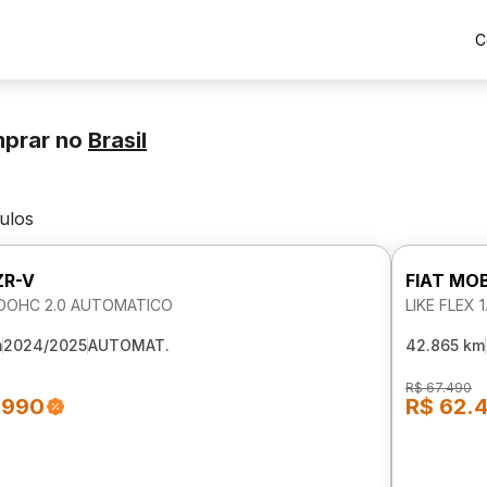
C
mprar
no
Brasil
culos
ZR-V
FIAT MOB
DOHC 2.0 AUTOMATICO
LIKE FLEX 
m
2024/2025
AUTOMAT.
42.865 km
R$ 67.490
.990
R$ 62.