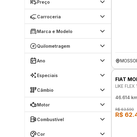
Preço
Carroceria
Marca e Modelo
Quilometragem
Ano
MOSSO
Especiais
FIAT MO
LIKE FLEX
Câmbio
46.614 k
Motor
R$ 63.590
R$ 62.
Combustível
Cor