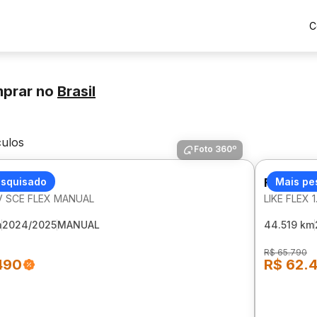
C
mprar
no
Brasil
culos
Foto 360º
T KWID
esquisado
FIAT MOB
Mais pe
2V SCE FLEX MANUAL
LIKE FLEX 
m
2024/2025
MANUAL
44.519 km
R$ 65.790
490
R$ 62.