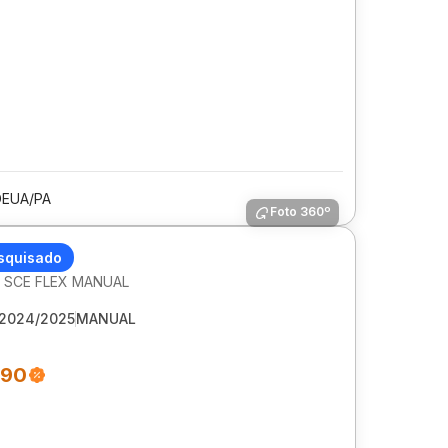
DEUA/PA
Foto 360º
 KWID
squisado
2V SCE FLEX MANUAL
2024/2025
MANUAL
490