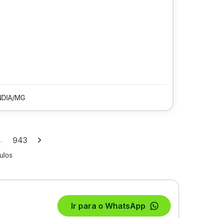
NDIA/MG
…
943
ulos
Ir para o WhatsApp