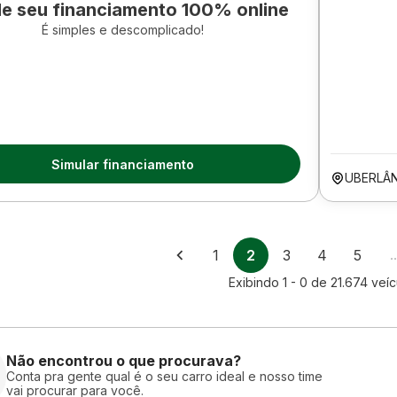
le seu financiamento 100% online
É simples e descomplicado!
Simular financiamento
UBERLÂ
1
2
3
4
5
Exibindo
1 - 0
de
21.674
veíc
Não encontrou o que procurava?
Conta pra gente qual é o seu carro ideal e nosso time
vai procurar para você.