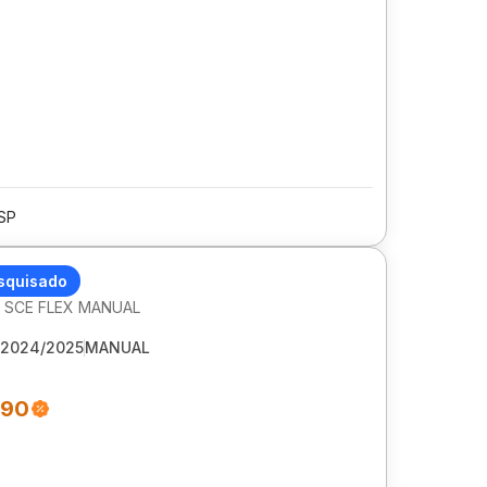
/SP
 KWID
squisado
2V SCE FLEX MANUAL
2024/2025
MANUAL
490