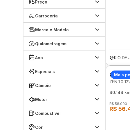
Preço
Carroceria
Marca e Modelo
Quilometragem
Ano
RIO DE 
Especiais
RENAUL
Mais p
ZEN 1.0 1
Câmbio
40.144 k
Motor
R$ 58.090
R$ 56.
Combustível
Cor