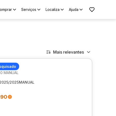
omprar
Serviços
Localiza
Ajuda
Mais relevantes
I
squisado
1.0 MANUAL
2025/2025
MANUAL
490