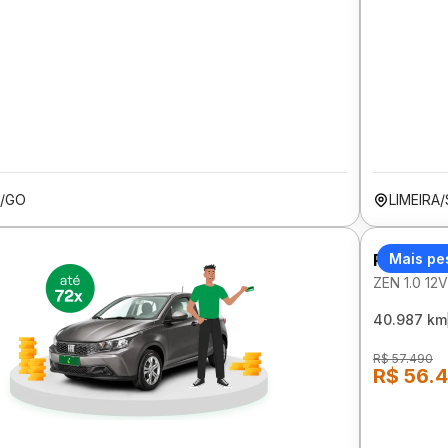
A/GO
LIMEIRA
RENAULT
Mais pe
ZEN 1.0 1
40.987 km
R$ 57.490
R$ 56.