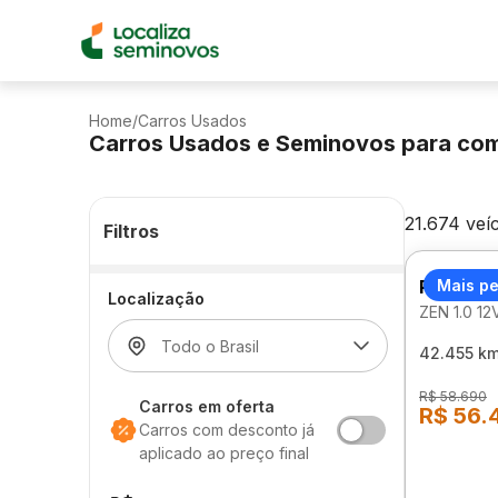
Home
/
Carros Usados
Carros Usados e Seminovos para co
21.674 veí
Filtros
RENAUL
Mais p
Localização
ZEN 1.0 1
42.455 k
R$ 58.690
Carros em oferta
R$ 56.
Carros com desconto já
aplicado ao preço final