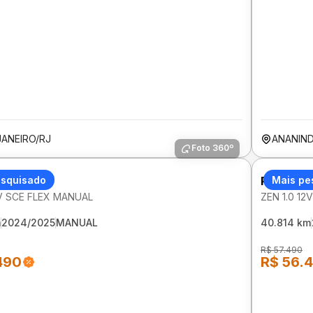
JANEIRO/RJ
ANANIN
Foto 360º
T KWID
esquisado
RENAULT
Mais pe
2V SCE FLEX MANUAL
ZEN 1.0 1
m
2024/2025
MANUAL
40.814 km
R$ 57.490
490
R$ 56.