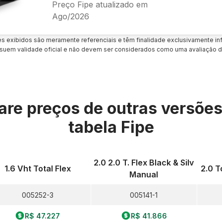
Preço Fipe atualizado em
Ago/2026
es exibidos são meramente referenciais e têm finalidade exclusivamente inf
uem validade oficial e não devem ser considerados como uma avaliação d
re preços de outras versõe
tabela Fipe
2.0 2.0 T. Flex Black & Silv
1.6 Vht Total Flex
2.0 T
Manual
005252-3
005141-1
R$ 47.227
R$ 41.866