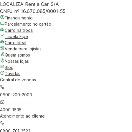
LOCALIZA Rent a Car S/A
CNPJ nº 16.670.085/0001-55
Financiamento
Parcelamento no cartão
Carro na troca
Tabela Fipe
Carro Ideal
Venda para lojistas
Quem somos
Nossas lojas
Blog
Dúvidas
Central de vendas
0800-200-2000
4000-1695
Atendimento ao cliente
0800-701-2523