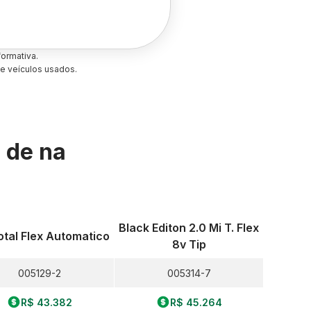
ormativa.
e veículos usados.
s de
na
Black Editon 2.0 Mi T. Flex
otal Flex Automatico
8v Tip
005129-2
005314-7
R$ 43.382
R$ 45.264