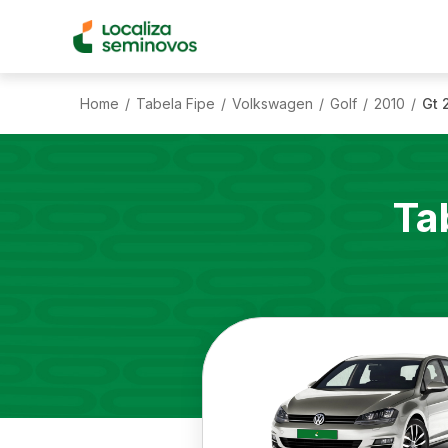
Home
Tabela Fipe
Volkswagen
Golf
2010
Gt 
/
/
/
/
/
Ta