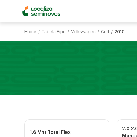
Home
Tabela Fipe
Volkswagen
Golf
2010
/
/
/
/
2.0 2.
1.6 Vht Total Flex
Manua