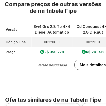
Compare preços de outras versões
de
na tabela Fipe
Sw4 Grs 2.8 Tb 4x4
Cd Conquest 4
Versão
Diesel Automatico
2.8 Die.aut
Código Fipe
002206-3
002211-0
Preço
R$ 350.278
R$ 241.412
Mais detalhes
Versão pesquisada
Ofertas similares de
na Tabela Fipe
Foto 360º