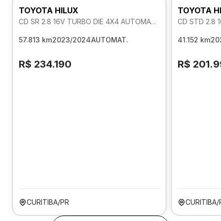
TOYOTA HILUX
TOYOTA H
CD SR 2.8 16V TURBO DIE 4X4 AUTOMATICO
CD STD 2.8 
57.813 km
2023/2024
AUTOMAT.
41.152 km
20
R$ 234.190
R$ 201.
CURITIBA/PR
CURITIBA/