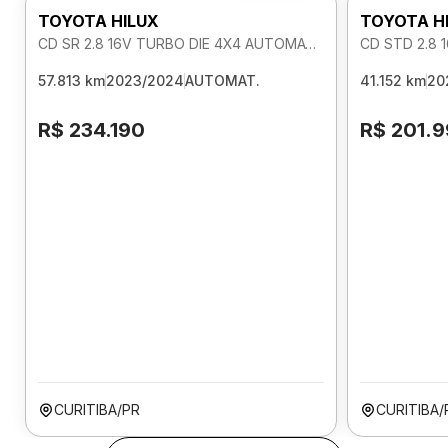
TOYOTA HILUX
TOYOTA H
CD SR 2.8 16V TURBO DIE 4X4 AUTOMATICO
CD STD 2.8 
57.813 km
2023/2024
AUTOMAT.
41.152 km
20
R$ 234.190
R$ 201.
CURITIBA/PR
CURITIBA/