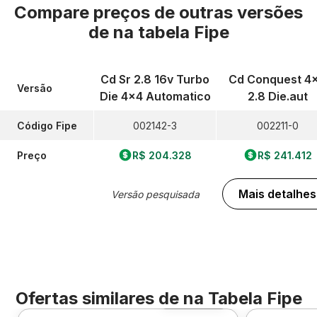
Compare preços de outras versões
de
na tabela Fipe
Cd Sr 2.8 16v Turbo
Cd Conquest 4
Versão
Die 4x4 Automatico
2.8 Die.aut
Código Fipe
002142-3
002211-0
Preço
R$ 204.328
R$ 241.412
Mais detalhes
Versão pesquisada
Ofertas similares de
na Tabela Fipe
Foto 360º