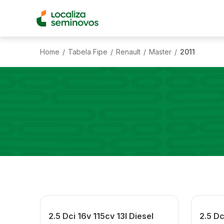
Home
Tabela Fipe
Renault
Master
2011
/
/
/
/
2.5 Dci 16v 115cv 13l Diesel
2.5 Dc