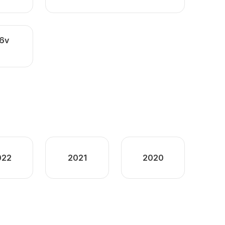
16v
022
2021
2020