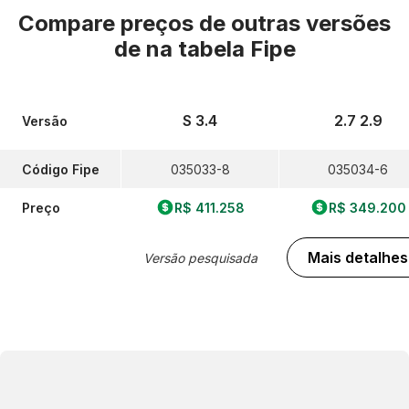
Compare preços de outras versões
de
na tabela Fipe
S 3.4
2.7 2.9
Versão
Código Fipe
035033-8
035034-6
Preço
R$ 411.258
R$ 349.200
Mais detalhes
Versão pesquisada