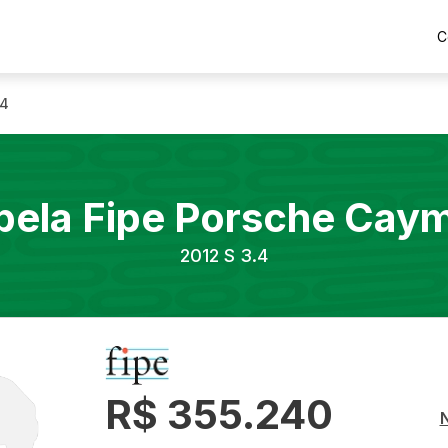
C
.4
bela Fipe
Porsche
Cay
2012
S 3.4
R$ 355.240