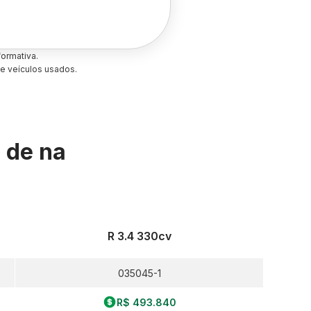
ormativa.
e veículos usados.
s de
na
R 3.4 330cv
035045-1
R$ 493.840