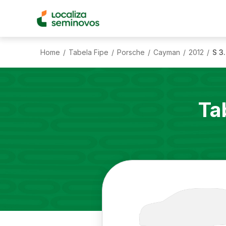
Home
Tabela Fipe
Porsche
Cayman
2012
S 3
/
/
/
/
/
Ta