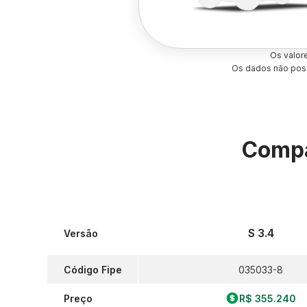
Os valor
Os dados não poss
Compa
S 3.4
Versão
Código Fipe
035033-8
Preço
R$ 355.240