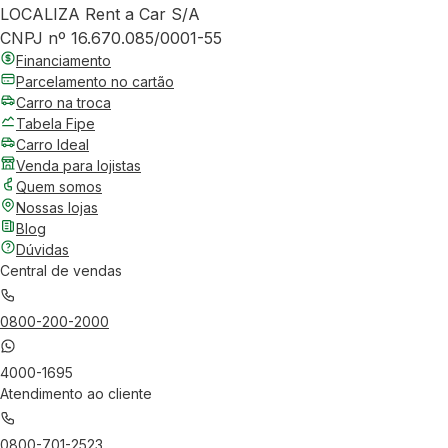
LOCALIZA Rent a Car S/A
CNPJ nº 16.670.085/0001-55
Financiamento
Parcelamento no cartão
Carro na troca
Tabela Fipe
Carro Ideal
Venda para lojistas
Quem somos
Nossas lojas
Blog
Dúvidas
Central de vendas
0800-200-2000
4000-1695
Atendimento ao cliente
0800-701-2523