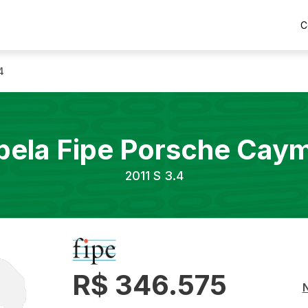
C
4
bela Fipe
Porsche
Cay
2011
S 3.4
R$ 346.575