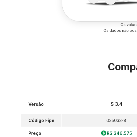
Os valor
Os dados não poss
Compa
S 3.4
Versão
Código Fipe
035033-8
Preço
R$ 346.575