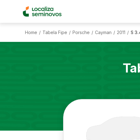
Home
Tabela Fipe
Porsche
Cayman
2011
S 3.
/
/
/
/
/
Ta