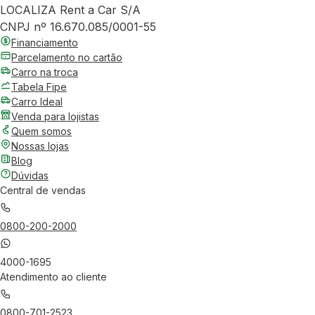
LOCALIZA Rent a Car S/A
CNPJ nº 16.670.085/0001-55
Financiamento
Parcelamento no cartão
Carro na troca
Tabela Fipe
Carro Ideal
Venda para lojistas
Quem somos
Nossas lojas
Blog
Dúvidas
Central de vendas
0800-200-2000
4000-1695
Atendimento ao cliente
0800-701-2523