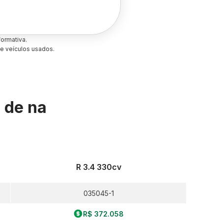
ormativa.
e veículos usados.
s de
na
R 3.4 330cv
035045-1
R$ 372.058