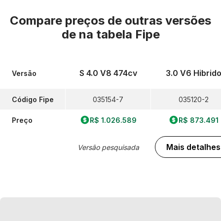
Compare preços de outras versões
de
na tabela Fipe
S 4.0 V8 474cv
3.0 V6 Hibrid
Versão
Código Fipe
035154-7
035120-2
Preço
R$ 1.026.589
R$ 873.491
Mais detalhes
Versão pesquisada