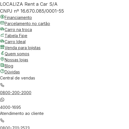
LOCALIZA Rent a Car S/A
CNPJ nº 16.670.085/0001-55
Financiamento
Parcelamento no cartão
Carro na troca
Tabela Fipe
Carro Ideal
Venda para lojistas
Quem somos
Nossas lojas
Blog
Dúvidas
Central de vendas
0800-200-2000
4000-1695
Atendimento ao cliente
0800-701-2523