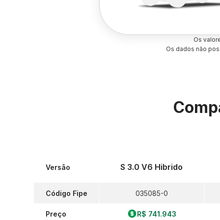
Os valor
Os dados não poss
Compa
S 3.0 V6 Hibrido
Versão
Código Fipe
035085-0
Preço
R$ 741.943