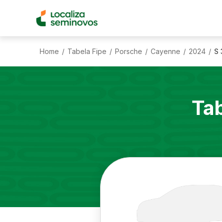
Home
Tabela Fipe
Porsche
Cayenne
2024
S 
/
/
/
/
/
Ta