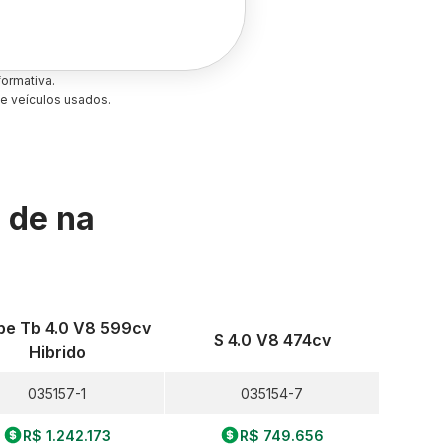
ormativa.
e veículos usados.
s de
na
e Tb 4.0 V8 599cv
S 4.0 V8 474cv
Hibrido
035157-1
035154-7
R$ 1.242.173
R$ 749.656