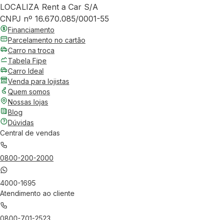
LOCALIZA Rent a Car S/A
CNPJ nº 16.670.085/0001-55
Financiamento
Parcelamento no cartão
Carro na troca
Tabela Fipe
Carro Ideal
Venda para lojistas
Quem somos
Nossas lojas
Blog
Dúvidas
Central de vendas
0800-200-2000
4000-1695
Atendimento ao cliente
0800-701-2523