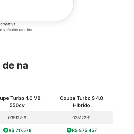
ormativa.
e veículos usados.
s de
na
upe Turbo 4.0 V8
Coupe Turbo S 4.0
550cv
Hibrido
035132-6
035122-9
R$ 717.578
R$ 875.457