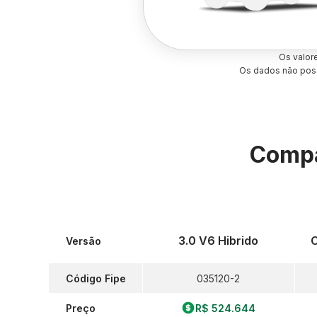
Os valor
Os dados não poss
Compa
3.0 V6 Hibrido
C
Versão
Código Fipe
035120-2
Preço
R$ 524.644