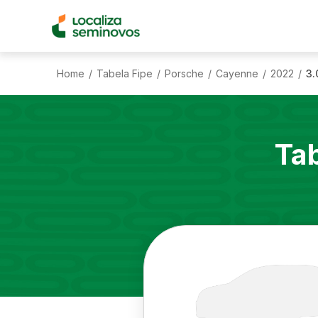
Home
Tabela Fipe
Porsche
Cayenne
2022
3.
/
/
/
/
/
Ta