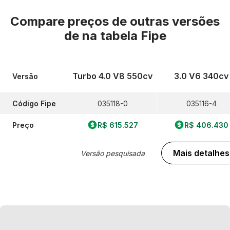
Compare preços de outras versões
de
na tabela Fipe
Turbo 4.0 V8 550cv
3.0 V6 340cv
Versão
Código Fipe
035118-0
035116-4
Preço
R$ 615.527
R$ 406.430
Mais detalhes
Versão pesquisada