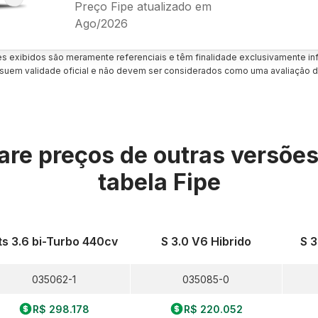
Preço Fipe atualizado em
Ago/2026
es exibidos são meramente referenciais e têm finalidade exclusivamente inf
uem validade oficial e não devem ser considerados como uma avaliação d
re preços de outras versõe
tabela Fipe
ts 3.6 bi-Turbo 440cv
S 3.0 V6 Hibrido
S 3
035062-1
035085-0
R$ 298.178
R$ 220.052