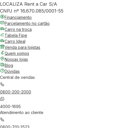
LOCALIZA Rent a Car S/A
CNPJ nº 16.670.085/0001-55
Financiamento
Parcelamento no cartão
Carro na troca
Tabela Fipe
Carro Ideal
Venda para lojistas
Quem somos
Nossas lojas
Blog
Dúvidas
Central de vendas
0800-200-2000
4000-1695
Atendimento ao cliente
0800-701-2523