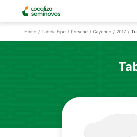
Home
Tabela Fipe
Porsche
Cayenne
2017
Tu
/
/
/
/
/
Ta