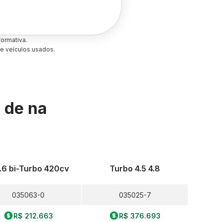
ormativa.
e veículos usados.
s de
na
.6 bi-Turbo 420cv
Turbo 4.5 4.8
035063-0
035025-7
R$ 212.663
R$ 376.693